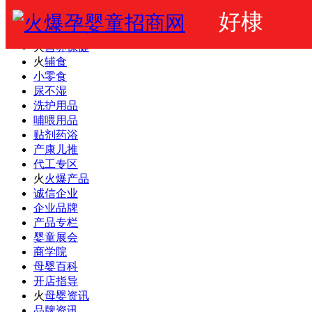
好棣
火爆婴童网
婴幼儿奶粉
火
营养保健
火
辅食
小零食
尿不湿
洗护用品
哺喂用品
贴剂药浴
产康儿推
代工专区
火
火爆产品
诚信企业
企业品牌
产品专栏
婴童展会
商学院
母婴百科
开店指导
火
母婴资讯
品牌资讯