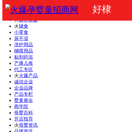
好棣
火爆婴童网
婴幼儿奶粉
火
营养保健
火
辅食
小零食
尿不湿
洗护用品
哺喂用品
贴剂药浴
产康儿推
代工专区
火
火爆产品
诚信企业
企业品牌
产品专栏
婴童展会
商学院
母婴百科
开店指导
火
母婴资讯
品牌资讯