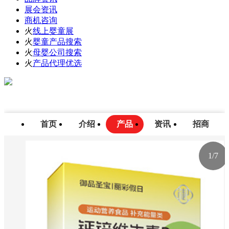
展会资讯
商机咨询
火
线上婴童展
火
婴童产品搜索
火
母婴公司搜索
火
产品代理优选
首页
介绍
产品
资讯
招商
1
/
7