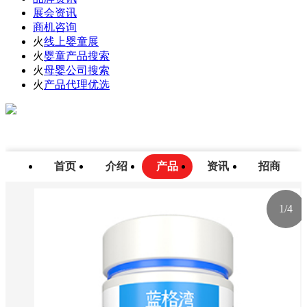
展会资讯
商机咨询
火
线上婴童展
火
婴童产品搜索
火
母婴公司搜索
火
产品代理优选
首页
介绍
产品
资讯
招商
1
/
4